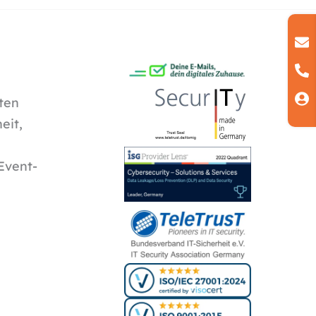
ten
eit,
Event-