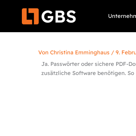
Zum
Inhalt
Unterneh
springen
Von
Christina Emminghaus
/
9. Febr
Ja. Passwörter oder sichere PDF-Do
zusätzliche Software benötigen. So 