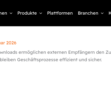
men
Produkte
Plattformen
Branchen
K
uar 2026
wnloads ermöglichen externen Empfängern den Zugri
bleiben Geschäftsprozesse effizient und sicher.