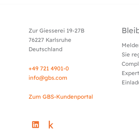
Blei
Zur Giesserei 19-27B
76227 Karlsruhe
Melden
Deutschland
Sie re
Compli
+49 721 4901-0
Expert
info@
gbs.c
om
Einlad
Zum GBS-Kundenportal
L
i
n