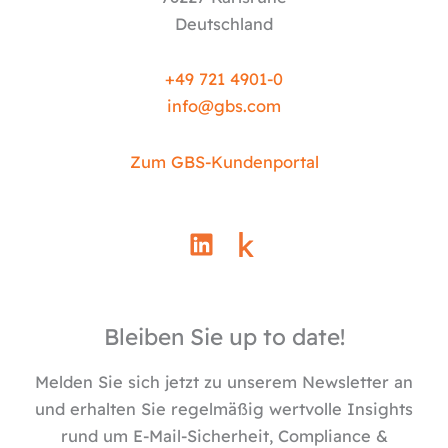
Deutschland
+49 721 4901-0
info@
gbs.c
om
Zum GBS-Kundenportal
L
i
n
k
e
Bleiben Sie up to date!
d
i
Melden Sie sich jetzt zu unserem Newsletter an
n
und erhalten Sie regelmäßig wertvolle Insights
rund um E-Mail-Sicherheit, Compliance &