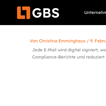
Zum
Inhalt
Unterneh
springen
Von
Christina Emminghaus
/
9. Febr
Jede E-Mail wird digital signiert, 
Compliance-Berichte und reduziert r