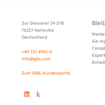
Blei
Zur Giesserei 19-27B
76227 Karlsruhe
Melden
Deutschland
Sie re
Compli
+49 721 4901-0
Expert
info@
gbs.c
om
Einlad
Zum GBS-Kundenportal
L
i
n