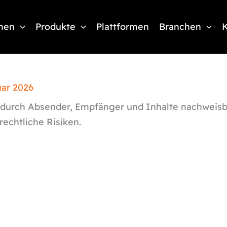
men
Produkte
Plattformen
Branchen
K
uar 2026
wodurch Absender, Empfänger und Inhalte nachweisba
echtliche Risiken.