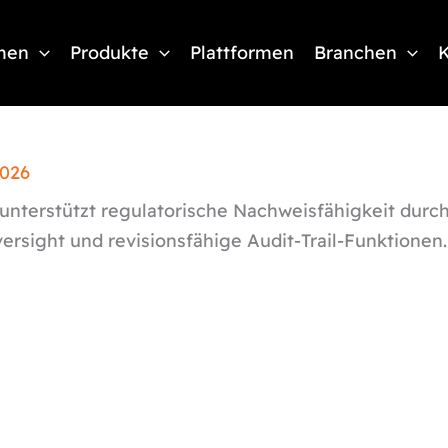
men
Produkte
Plattformen
Branchen
K
2026
unterstützt regulatorische Nachweisfähigkeit durch
ersight und revisionsfähige Audit-Trail-Funktionen.