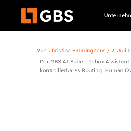
Zum
Inhalt
Unterneh
springen
Von
Christina Emminghaus
/
2. Juli 
Der GBS AI.Suite – Inbox Assistent 
kontrollierbares Routing, Human Ov