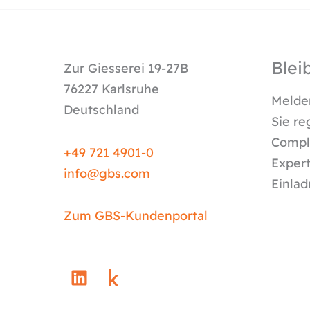
Blei
Zur Giesserei 19-27B
76227 Karlsruhe
Melden
Deutschland
Sie re
Compli
+49 721 4901-0
Expert
info@
gbs.c
om
Einlad
Zum GBS-Kundenportal
L
i
n