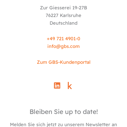
Zur Giesserei 19-27B
76227 Karlsruhe
Deutschland
+49 721 4901-0
info@
gbs.c
om
Zum GBS-Kundenportal
L
i
n
k
e
Bleiben Sie up to date!
d
i
Melden Sie sich jetzt zu unserem Newsletter an