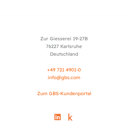
Zur Giesserei 19-27B
76227 Karlsruhe
Deutschland
+49 721 4901-0
info@
gbs.c
om
Zum GBS-Kundenportal
L
i