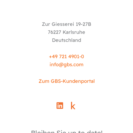
Zur Giesserei 19-27B
76227 Karlsruhe
Deutschland
+49 721 4901-0
info@
gbs.c
om
Zum GBS-Kundenportal
L
i
n
k
e
Bleiben Sie up to date!