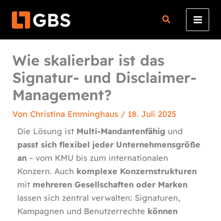
Zum
Inhalt
springen
Wie skalierbar ist das
Signatur- und Disclaimer-
Management?
Von
Christina Emminghaus
/
18. Juli 2025
Die Lösung ist
Multi-Mandantenfähig
und
passt sich flexibel jeder Unternehmensgröße
an
– vom KMU bis zum internationalen
Konzern. Auch
komplexe Konzernstrukturen
mit
mehreren Gesellschaften oder Marken
lassen sich zentral verwalten: Signaturen,
Kampagnen und Benutzerrechte
können