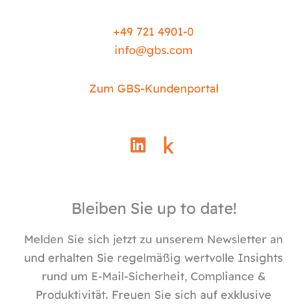
+49 721 4901-0
info@
gbs.c
om
Zum GBS-Kundenportal
L
i
n
k
e
Bleiben Sie up to date!
d
i
Melden Sie sich jetzt zu unserem Newsletter an
n
und erhalten Sie regelmäßig wertvolle Insights
rund um E-Mail-Sicherheit, Compliance &
Produktivität. Freuen Sie sich auf exklusive