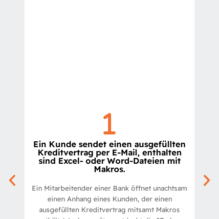
Vorgaben.
Einhaltung regulatorischer
D
deine IT-Infrastruktur als auch die
bleiben. So schützt du sowohl
standardisiert und revisionssicher
Ein Kunde sendet einen ausgefüllten
Kreditvertrag per E-Mail, enthalten
sodass sensible Daten
sind Excel- oder Word-Dateien mit
Makros.
Anhänge in PDF konvertiert,
ankommen. Zusätzlich werden
T
Ein Mitarbeitender einer Bank öffnet unachtsam
bevor die Dokumente im Netzwerk
einen Anhang eines Kunden, der einen
u
ausgefüllten Kreditvertrag mitsamt Makros
entfernen gefährliche Makros noch