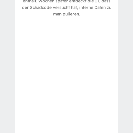
enthält. Wochen später entdeckt die IT, dass
Bereinigung erkennen und
der Schadcode versucht hat, interne Daten zu
Automatisierte Konvertierung und
manipulieren.
in E-Mail-Anhängen
Schutz vor Schadcode