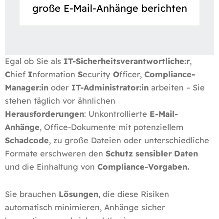
große E-Mail-Anhänge berichten
Egal ob Sie als
IT-Sicherheitsverantwortliche:r
,
C
hief
I
nformation
S
ecurity
O
fficer,
Compliance-
Manager:in
oder
IT-Administrator:in
arbeiten – Sie
stehen täglich vor ähnlichen
Herausforderungen
:
Unkontrollierte
E-Mail-
Anhänge
, Office-Dokumente mit potenziellem
Schadcode
, zu große Dateien oder unterschiedliche
Formate erschweren den
Schutz sensibler Daten
und die Einhaltung von
Compliance-Vorgaben.
Sie brauchen
Lösungen
, die diese Risiken
automatisch minimieren, Anhänge sicher