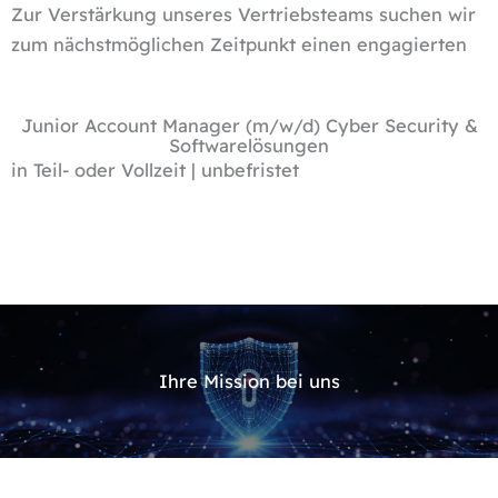
Zur Verstärkung unseres Vertriebsteams suchen wir
zum nächstmöglichen Zeitpunkt einen enga­gierten
Junior Account Manager (m/w/d) Cyber Security &
Softwarelösungen
in Teil- oder Vollzeit
|
unbefristet
Ihre Mission bei uns