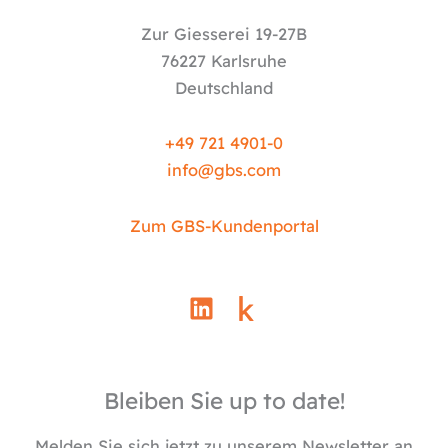
Zur Giesserei 19-27B
76227 Karlsruhe
Deutschland
+49 721 4901-0
info@
gbs.c
om
Zum GBS-Kundenportal
L
i
n
k
e
Bleiben Sie up to date!
d
Melden Sie sich jetzt zu unserem Newsletter an