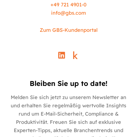
+49 721 4901-0
info@
gbs.c
om
Zum GBS-Kundenportal
L
i
n
k
e
Bleiben Sie up to date!
d
i
Melden Sie sich jetzt zu unserem Newsletter an
n
und erhalten Sie regelmäßig wertvolle Insights
rund um E-Mail-Sicherheit, Compliance &
Produktivität. Freuen Sie sich auf exklusive
Experten-Tipps, aktuelle Branchentrends und