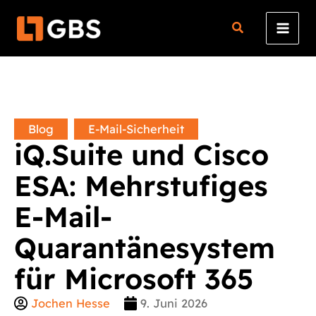
Zum
Inhalt
springen
Blog
,
E-Mail-Sicherheit
iQ.Suite und Cisco
ESA: Mehrstufiges
E-Mail-
Quarantänesystem
für Microsoft 365
Jochen Hesse
9. Juni 2026