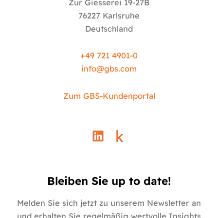
Zur Giesserei 19-27B
76227 Karlsruhe
Deutschland
+49 721 4901-0
info@
gbs.c
om
Zum GBS-Kundenportal
L
i
n
k
e
Bleiben Sie up to date!
d
i
Melden Sie sich jetzt zu unserem Newsletter an
n
und erhalten Sie regelmäßig wertvolle Insights