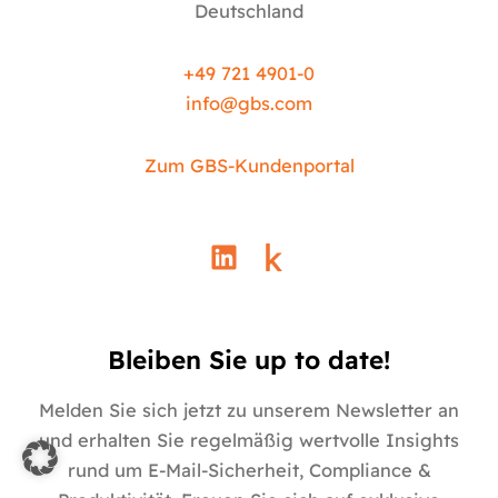
Deutschland
+49 721 4901-0
info@
gbs.c
om
Zum GBS-Kundenportal
L
i
n
k
e
Bleiben Sie up to date!
d
i
Melden Sie sich jetzt zu unserem Newsletter an
n
und erhalten Sie regelmäßig wertvolle Insights
rund um E-Mail-Sicherheit, Compliance &