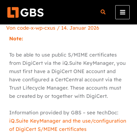
Zum
Inhalt
springen
Von
code-x-wp-cxus
/
14. Januar 2026
Note:
To be able to use public S/MIME certificates
from DigiCert via the iQ.Suite KeyManager, you
must first have a DigiCert ONE account and
have configured a CertCentral account via the
Trust Lifecycle Manager. These accounts must
be created by or together with DigiCert.
Information provided by GBS – see techDoc:
iQ.Suite KeyManager and the use/configuration
of DigiCert S/MIME certificates