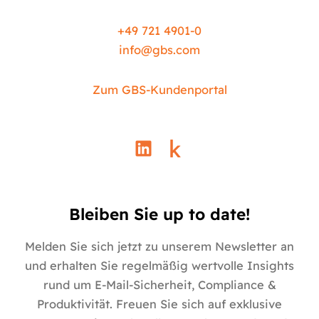
+49 721 4901-0
info@
gbs.c
om
Zum GBS-Kundenportal
L
i
n
k
e
Bleiben Sie up to date!
d
i
Melden Sie sich jetzt zu unserem Newsletter an
n
und erhalten Sie regelmäßig wertvolle Insights
rund um E-Mail-Sicherheit, Compliance &
Produktivität. Freuen Sie sich auf exklusive