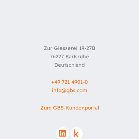
Zur Giesserei 19-27B
76227 Karlsruhe
Deutschland
+49 721 4901-0
info@
gbs.c
om
Zum GBS-Kundenportal
L
i