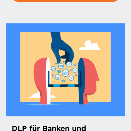
DLP
für
Banken
und
Versicherungen
–
Teil
2
DLP für Banken und