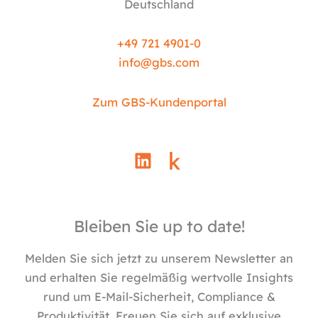
Deutschland
+49 721 4901-0
info@
gbs.c
om
Zum GBS-Kundenportal
L
i
n
k
e
Bleiben Sie up to date!
d
i
Melden Sie sich jetzt zu unserem Newsletter an
n
und erhalten Sie regelmäßig wertvolle Insights
rund um E-Mail-Sicherheit, Compliance &
Produktivität. Freuen Sie sich auf exklusive