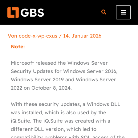
Zum
Inhalt
springen
Von
code-x-wp-cxus
/
14. Januar 2026
Note:
Microsoft released the Windows Server
Security Updates for Windows Server 2016,
Windows Server 2019 and Windows Server
2022 on October 8, 2024.
With these security updates, a Windows DLL
was installed, which is also used by the
iQ.Suite. The iQ.Suite was created with a
different DLL version, which led to
compatibility problems with SQL access of the