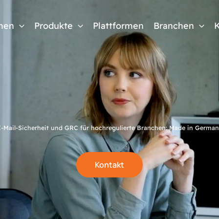
men
Produkte
Plattformen
Branchen
K
E-Mail-Sicherheit und GRC für hochregulierte Branchen:
Made in German
Kontakt