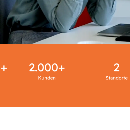
0+
2.000+
2
Kunden
Standorte