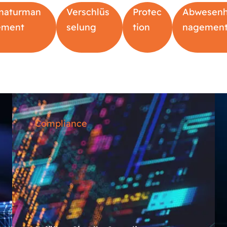
naturman
Verschlüs
Protec
Abwesenh
ement
selung
tion
nagemen
Compliance