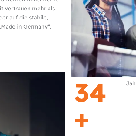
t vertrauen mehr als
r auf die stabile,
 „Made in Germany“.
34
Jah
+