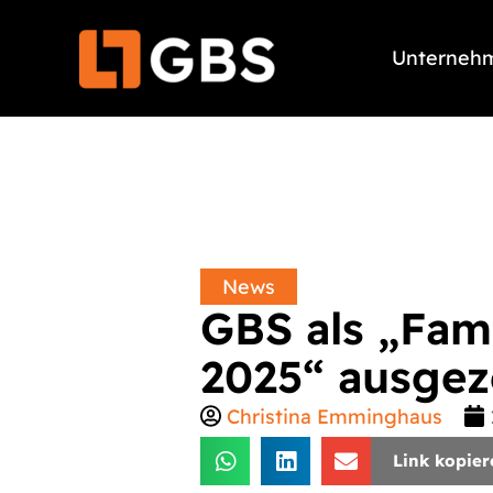
Zum
Inhalt
Unterneh
springen
News
GBS als „Fam
2025“ ausgez
Christina Emminghaus
Link kopier