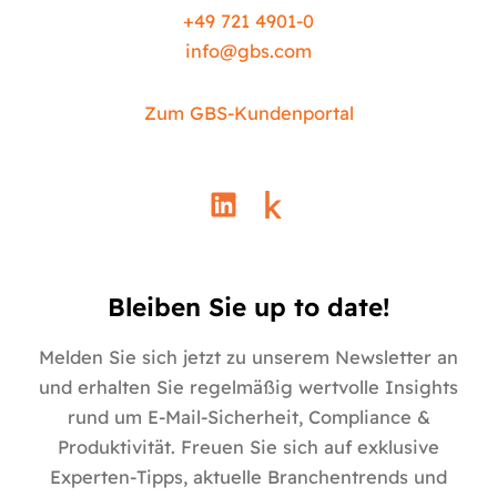
+49 721 4901-0
info@
gbs.c
om
Zum GBS-Kundenportal
L
i
n
k
e
Bleiben Sie up to date!
d
i
Melden Sie sich jetzt zu unserem Newsletter an
n
und erhalten Sie regelmäßig wertvolle Insights
rund um E-Mail-Sicherheit, Compliance &
Produktivität. Freuen Sie sich auf exklusive
Experten-Tipps, aktuelle Branchentrends und