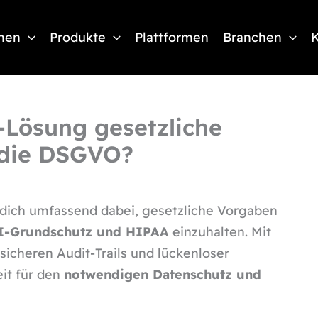
men
Produkte
Plattformen
Branchen
K
-Lösung gesetzliche
 die DSGVO?
 dich umfassend dabei, gesetzliche Vorgaben
SI-Grundschutz und HIPAA
einzuhalten. Mit
ssicheren Audit-Trails und lückenloser
eit für den
notwendigen Datenschutz und