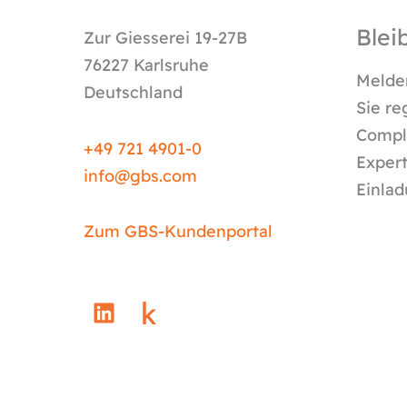
Blei
Zur Giesserei 19-27B
76227 Karlsruhe
Melden
Deutschland
Sie re
Compli
+49 721 4901-0
Expert
info@
gbs.c
om
Einlad
Zum GBS-Kundenportal
L
i
n
k
e