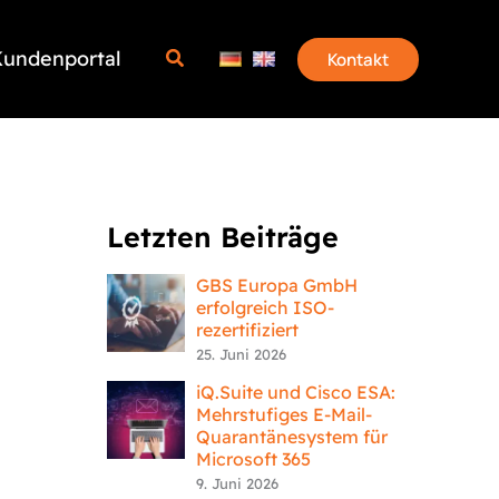
undenportal
Kontakt
Letzten Beiträge
GBS Europa GmbH
erfolgreich ISO-
rezertifiziert
25. Juni 2026
iQ.Suite und Cisco ESA:
Mehrstufiges E-Mail-
Quarantänesystem für
Microsoft 365
9. Juni 2026