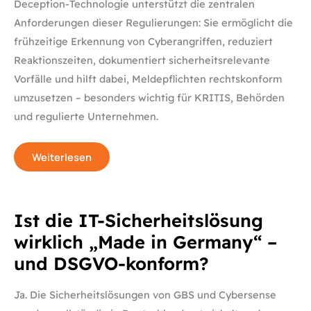
Deception-Technologie unterstützt die zentralen
Anforderungen dieser Regulierungen: Sie ermöglicht die
frühzeitige Erkennung von Cyberangriffen, reduziert
Reaktionszeiten, dokumentiert sicherheitsrelevante
Vorfälle und hilft dabei, Meldepflichten rechtskonform
umzusetzen – besonders wichtig für KRITIS, Behörden
und regulierte Unternehmen.
Weiterlesen
Ist
Ist die IT-Sicherheitslösung
die
IT-
wirklich „Made in Germany“ –
Sicherheitslösung
wirklich
und DSGVO-konform?
„Made
in
Germany“
–
Ja. Die Sicherheitslösungen von GBS und Cybersense
und
DSGVO-