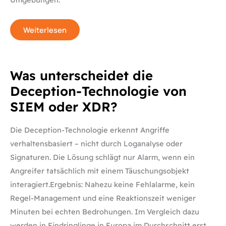
Weiterlesen
Was
Was unterscheidet die
unterscheidet
die
Deception-Technologie von
Deception-
Technologie
SIEM oder XDR?
von
SIEM
oder
XDR?
Die Deception-Technologie erkennt Angriffe
verhaltensbasiert – nicht durch Loganalyse oder
Signaturen. Die Lösung schlägt nur Alarm, wenn ein
Angreifer tatsächlich mit einem Täuschungsobjekt
interagiert.Ergebnis: Nahezu keine Fehlalarme, kein
Regel-Management und eine Reaktionszeit weniger
Minuten bei echten Bedrohungen. Im Vergleich dazu
werden in Eindringlinge in Europa im Durchschnitt erst