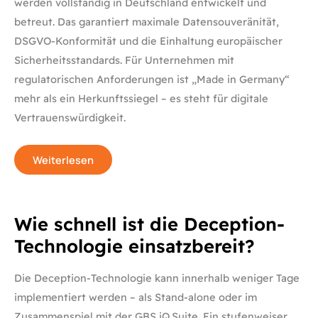
werden vollständig in Deutschland entwickelt und
konform?
betreut. Das garantiert maximale Datensouveränität,
DSGVO-Konformität und die Einhaltung europäischer
Sicherheitsstandards. Für Unternehmen mit
regulatorischen Anforderungen ist „Made in Germany“
mehr als ein Herkunftssiegel – es steht für digitale
Vertrauenswürdigkeit.
Weiterlesen
Wie
Wie schnell ist die Deception-
schnell
ist
Technologie einsatzbereit?
die
Deception-
Technologie
einsatzbereit?
Die Deception-Technologie kann innerhalb weniger Tage
implementiert werden – als Stand-alone oder im
Zusammenspiel mit der GBS iQ.Suite. Ein stufenweiser