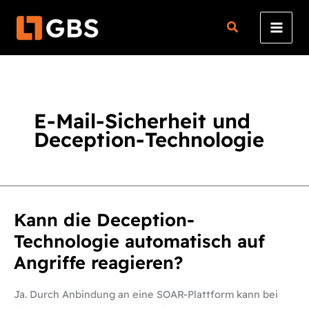
Zum
Inhalt
springen
E-Mail-Sicherheit und
Deception-Technologie
Kann
Kann die Deception-
die
Deception-
Technologie automatisch auf
Technologie
automatisch
Angriffe reagieren?
auf
Angriffe
reagieren?
Ja. Durch Anbindung an eine SOAR-Plattform kann bei