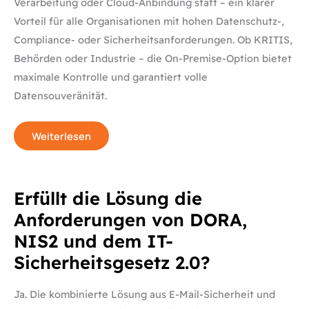
Verarbeitung oder Cloud-Anbindung statt – ein klarer
Vorteil für alle Organisationen mit hohen Datenschutz-,
Compliance- oder Sicherheitsanforderungen. Ob KRITIS,
Behörden oder Industrie – die On-Premise-Option bietet
maximale Kontrolle und garantiert volle
Datensouveränität.
Weiterlesen
Erfüllt
Erfüllt die Lösung die
die
Lösung
Anforderungen von DORA,
die
Anforderungen
NIS2 und dem IT-
von
DORA,
Sicherheitsgesetz 2.0?
NIS2
und
dem
IT-
Ja. Die kombinierte Lösung aus E-Mail-Sicherheit und
Sicherheitsgesetz
2.0?