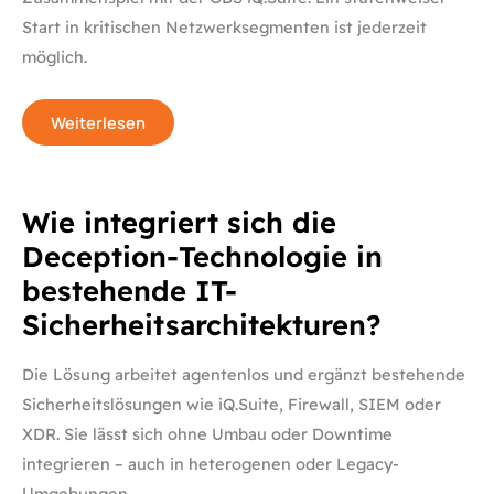
Start in kritischen Netzwerksegmenten ist jederzeit
möglich.
Weiterlesen
Wie
Wie integriert sich die
integriert
sich
Deception-Technologie in
die
Deception-
bestehende IT-
Technologie
in
Sicherheitsarchitekturen?
bestehende
IT-
Sicherheitsarchitekturen?
Die Lösung arbeitet agentenlos und ergänzt bestehende
Sicherheitslösungen wie iQ.Suite, Firewall, SIEM oder
XDR. Sie lässt sich ohne Umbau oder Downtime
integrieren – auch in heterogenen oder Legacy-
Umgebungen.