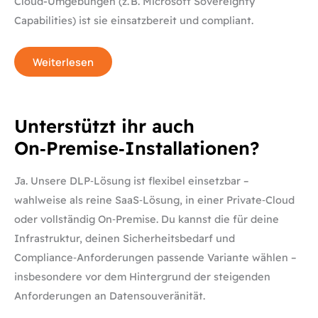
Cloud-Umgebungen (z. B. Microsoft Sovereignty
Capabilities) ist sie einsatzbereit und compliant.
Weiterlesen
Unterstützt
Unterstützt ihr auch
ihr
auch
On‑Premise‑Installationen?
On‑Premise‑Installationen?
Ja. Unsere DLP‑Lösung ist flexibel einsetzbar –
wahlweise als reine SaaS‑Lösung, in einer Private‑Cloud
oder vollständig On‑Premise. Du kannst die für deine
Infrastruktur, deinen Sicherheitsbedarf und
Compliance‑Anforderungen passende Variante wählen –
insbesondere vor dem Hintergrund der steigenden
Anforderungen an Datensouveränität.