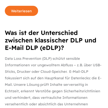
Weiterlesen
Was
Was ist der Unterschied
ist
der
zwischen klassischer DLP und
Unterschied
zwischen
E-Mail DLP (eDLP)?
klassischer
DLP
und
E-
Data Loss Prevention (DLP) schützt sensible
Mail
DLP
Informationen vor ungewolltem Abfluss – z. B. über USB-
(eDLP)?
Sticks, Drucker oder Cloud-Speicher. E-Mail-DLP
fokussiert sich auf den Hauptkanal für Datenlecks: die E-
Mail. Unsere Lösung prüft Inhalte serverseitig in
Echtzeit, erkennt Verstöße gegen Sicherheitsrichtlinien
und verhindert, dass vertrauliche Informationen
versehentlich oder absichtlich das Unternehmen