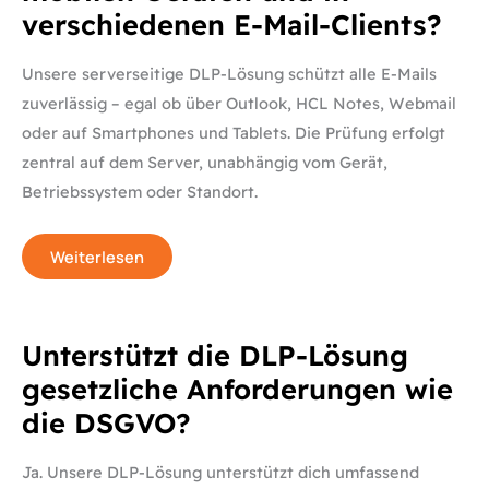
auf
verschiedenen E-Mail-Clients?
mobilen
Geräten
und
in
Unsere serverseitige DLP-Lösung schützt alle E-Mails
verschiedenen
E-
zuverlässig – egal ob über Outlook, HCL Notes, Webmail
Mail-
Clients?
oder auf Smartphones und Tablets. Die Prüfung erfolgt
zentral auf dem Server, unabhängig vom Gerät,
Betriebssystem oder Standort.
Weiterlesen
Unterstützt
Unterstützt die DLP-Lösung
die
DLP-
gesetzliche Anforderungen wie
Lösung
gesetzliche
die DSGVO?
Anforderungen
wie
die
DSGVO?
Ja. Unsere DLP-Lösung unterstützt dich umfassend