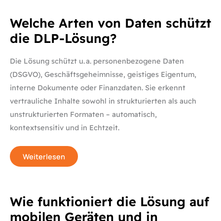
Welche
Welche Arten von Daten schützt
Arten
von
die DLP-Lösung?
Daten
schützt
die
DLP-
Die Lösung schützt u. a. personenbezogene Daten
Lösung?
(DSGVO), Geschäftsgeheimnisse, geistiges Eigentum,
interne Dokumente oder Finanzdaten. Sie erkennt
vertrauliche Inhalte sowohl in strukturierten als auch
unstrukturierten Formaten – automatisch,
kontextsensitiv und in Echtzeit.
Weiterlesen
Wie
Wie funktioniert die Lösung auf
funktioniert
die
mobilen Geräten und in
Lösung