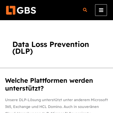
Zum
Inhalt
springen
Data Loss Prevention
(DLP)
Welche
Welche Plattformen werden
Plattformen
werden
unterstützt?
unterstützt?
Unsere DLP-Lösung unterstützt unter anderem Microsoft
365, Exchange und HCL Domino. Auch in souveränen