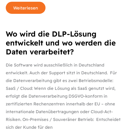
Weiterlesen
Wo
Wo wird die DLP-Lösung
wird
die
entwickelt und wo werden die
DLP-
Lösung
Daten verarbeitet?
entwickelt
und
wo
werden
Die Software wird ausschließlich in Deutschland
die
Daten
entwickelt. Auch der Support sitzt in Deutschland. Für
verarbeitet?
die Datenverarbeitung gibt es zwei Betriebsmodelle:
SaaS / Cloud: Wenn die Lösung als SaaS genutzt wird,
erfolgt die Datenverarbeitung DSGVO-konform in
zertifizierten Rechenzentren innerhalb der EU – ohne
internationale Datenübertragungen oder Cloud-Act-
Risiken. On-Premises / Souveräner Betrieb: Entscheidet
sich der Kunde für den