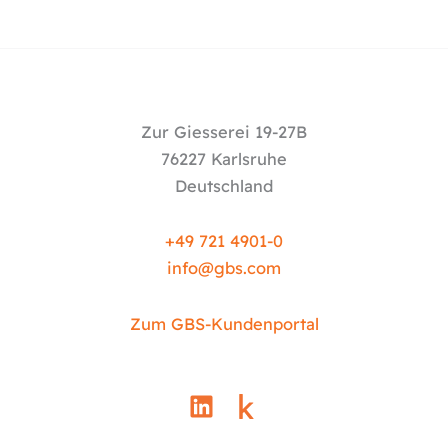
Zur Giesserei 19-27B
76227 Karlsruhe
Deutschland
+49 721 4901-0
info@
gbs.c
om
Zum GBS-Kundenportal
L
i